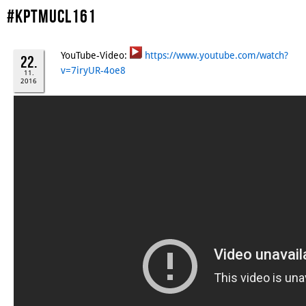
#kptmucl161
YouTube-Video:
https://www.youtube.com/watch?
22.
v=7iryUR-4oe8
11.
2016
Facebook