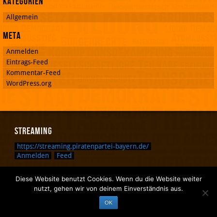
Kategorien
Allgemein
Meta
Anmelden
Eintrags-Feed
Kommentar-Feed
WordPress.org
Streaming
https://streaming.piratenpartei-bayern.de/
Anmelden
Feed
Diese Website benutzt Cookies. Wenn du die Website weiter
Zurück nach oben.
nutzt, gehen wir von deinem Einverständnis aus.
Zurück zum Anfang des Textes.
OK
Zurück zur Sucheingabe.