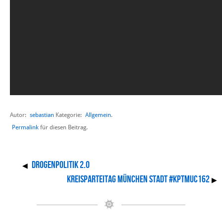
Autor:
sebastian
Allgemein
Kategorie:
.
Permalink
für diesen Beitrag.
Drogenpolitik 2.0
◀
Kreisparteitag München Stadt #kptmuc162
▶