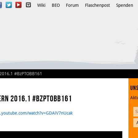
Wiki
BEO
Forum
Flaschenpost
Spenden
Instagram
n 2016.1 #BzPTOBB161
Uns
ern 2016.1 #BzPTOBB161
Akt
YouTube
w.youtube.com/watch?v=GDAiV7nUcak
Twitter