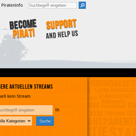
Pirateninfo
Support
Become
Pirat!
and help us
ere aktuellen Streams
uell kein Stream
in