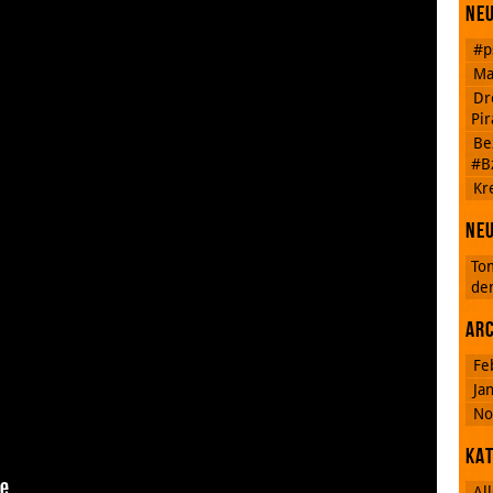
Neu
#p
Ma
Dr
Pi
Be
#B
Kr
cebook
Ne
To
de
Ar
Fe
Ja
No
Ka
Al