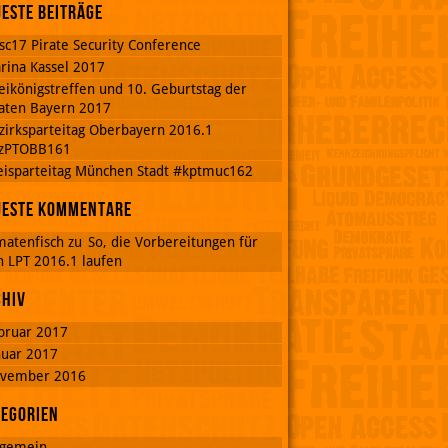
este Beiträge
sc17 Pirate Security Conference
rina Kassel 2017
eikönigstreffen und 10. Geburtstag der
raten Bayern 2017
zirksparteitag Oberbayern 2016.1
zPTOBB161
eisparteitag München Stadt #kptmuc162
ueste Kommentare
matenfisch
zu
So, die Vorbereitungen für
n LPT 2016.1 laufen
chiv
bruar 2017
nuar 2017
vember 2016
tegorien
lgemein