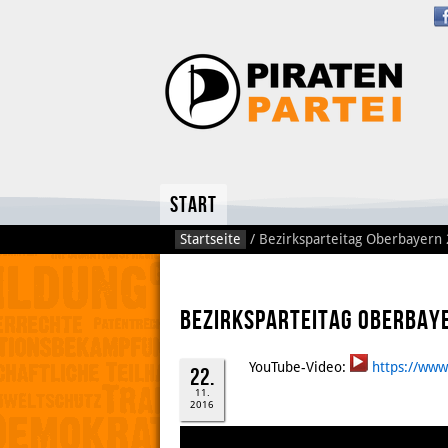
Start
Startseite
/
Bezirksparteitag Oberbayer
Bezirksparteitag Oberbay
YouTube-Video:
https://ww
22.
11.
2016